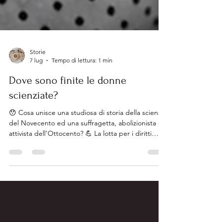
Storie
7 lug
Tempo di lettura: 1 min
Dove sono finite le donne
scienziate?
😯 Cosa unisce una studiosa di storia della scienza
del Novecento ed una suffragetta, abolizionista e
attivista dell’Ottocento? 💪 La lotta per i diritti
delle donne e la ricerca del giusto riconoscimento
per l’intelletto femminile. 📚 La testardaggine e
l’indagine minuziosa. Gli ideali, e la visione di un
mondo migliore. 🤩 L’incontro fuori dal tempo tra
Margaret Rossiter e Matilda Joslyn Gage 💙
genera la coniazione dell’espressione “Effetto