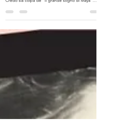
❤️Uno dei miei primi sogni di giovane attrice era
interpretare "la bimba di Anna dei miracoli".
Credo sia colpa de "Il grande sogno di Maya"
perché lei preparava il personaggio chiudendosi
da sola e bendata per 3 giorni in una grande villa
abbandonata... e io affascinata😍, a soli 4 anni,
rimanevo incantata davanti alla tv. Vabbè. 😅
Purtroppo non è successo, ma al di là dell' impulso
attoriale, questa storia mi è sempre rimasta nel
cuore. Forse perché tocca anche quelle altr