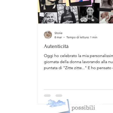
Storie
8 mar
Tempo di lettura: 1 min
Autenticità
Oggi ho celebrato la mia personalissi
giornata della donna lavorando alla n
puntata di "Zitte zitte..." E ho pensato
che accomuna queste istantanee, e qu
che verranno, è l'autenticità. Ognun* è
La differenza la fa cosa ne facciamo, d
nostra autenticità. “Ogni volta che son
posto e non riesco più a fare la differe
comincio a cercare un altrove, e qualc
anche un’altra cosa da fare in quell’alt