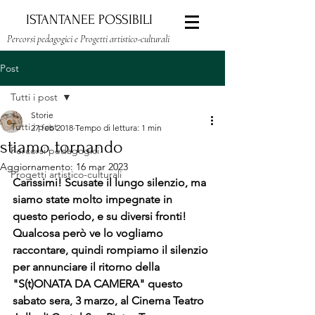
ISTANTANEE POSSIBILI
Percorsi pedagogici e Progetti artistico-culturali
Post
Tutti i post
Storie
Tutti i post
27 feb 2018
Tempo di lettura: 1 min
stiamo tornando
Percorsi pedagogici
Aggiornamento:
16 mar 2023
Progetti artistico-culturali
Carissimi! Scusate il lungo silenzio, ma 
siamo state molto impegnate in 
questo periodo, e su diversi fronti! 
Qualcosa però ve lo vogliamo 
raccontare, quindi rompiamo il silenzio 
per annunciare il ritorno della 
"S(t)ONATA DA CAMERA" questo 
sabato sera, 3 marzo, al Cinema Teatro 