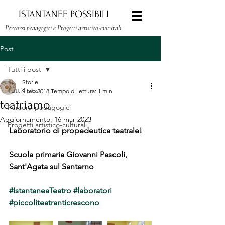
ISTANTANEE POSSIBILI
Percorsi pedagogici e Progetti artistico-culturali
Post
Tutti i post
Storie
Tutti i post
9 feb 2018
Tempo di lettura: 1 min
teatriamo
Percorsi pedagogici
Aggiornamento:
16 mar 2023
Progetti artistico-culturali
Laboratorio di propedeutica teatrale!
Scuola primaria Giovanni Pascoli, 
Sant'Agata sul Santerno
#IstantaneaTeatro
#laboratori
#piccoliteatranticrescono