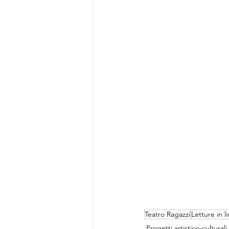
Teatro Ragazzi
Letture in l
Progetti artistico-culturali