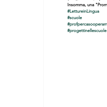
Insomma, una "Prome
#LettureinLingua
#scuole
#profpercasoopera
#progettinellescuole