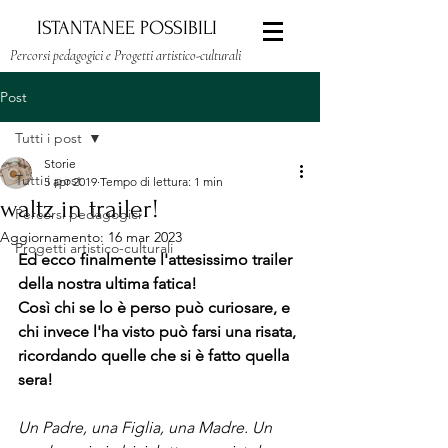
ISTANTANEE POSSIBILI
Percorsi pedagogici e Progetti artistico-culturali
Post
Tutti i post
Storie
Tutti i post
5 apr 2019
Tempo di lettura: 1 min
waltz in trailer!
Percorsi pedagogici
Aggiornamento:
16 mar 2023
Progetti artistico-culturali
Ed ecco finalmente l'attesissimo trailer 
della nostra ultima fatica!
Così chi se lo è perso può curiosare, e 
chi invece l'ha visto può farsi una risata, 
ricordando quelle che si è fatto quella 
sera!
Un Padre, una Figlia, una Madre. Un 