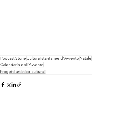
Podcast
Storie
Cultura
Istantanee d'Avvento
Natale
Calendario dell'Avvento
Progetti artistico-culturali
Mostra tutti
Post recenti