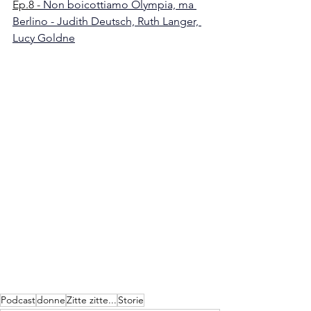
Ep.8 -
 Non boicottiamo Olympia, ma 
Berlino - Judith Deutsch, Ruth Langer, 
Lucy Goldne
Podcast
donne
Zitte zitte...
Storie