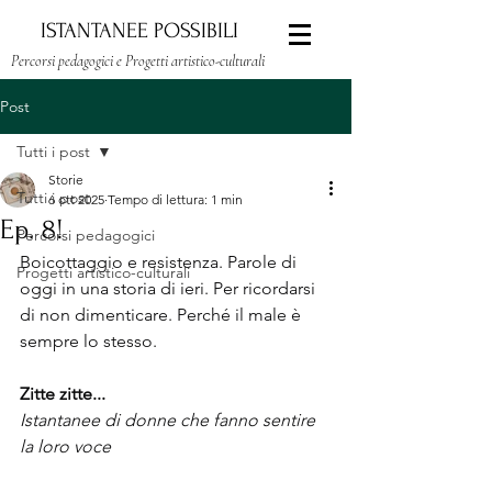
ISTANTANEE POSSIBILI
Percorsi pedagogici e Progetti artistico-culturali
Post
Tutti i post
Storie
Tutti i post
6 ott 2025
Tempo di lettura: 1 min
Ep. 8!
Percorsi pedagogici
Boicottaggio e resistenza. Parole di 
Progetti artistico-culturali
oggi in una storia di ieri. Per ricordarsi 
di non dimenticare. Perché il male è 
sempre lo stesso.
Zitte zitte...
Istantanee di donne che fanno sentire 
la loro voce