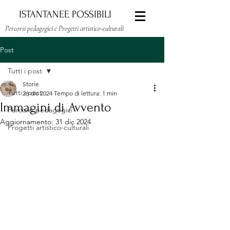
ISTANTANEE POSSIBILI
Percorsi pedagogici e Progetti artistico-culturali
Post
Tutti i post
Storie
Tutti i post
26 dic 2024
Tempo di lettura: 1 min
Immagini di Avvento
Percorsi pedagogici
Aggiornamento:
31 dic 2024
Progetti artistico-culturali