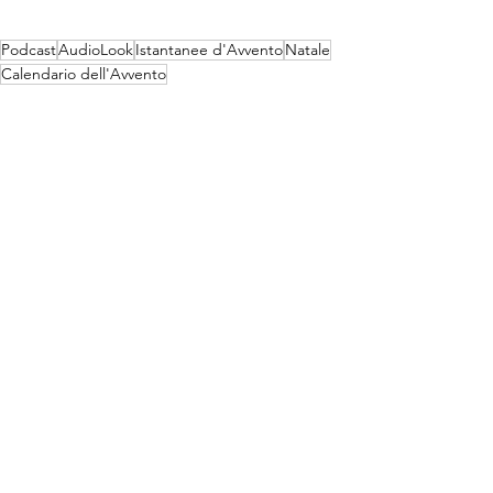
Podcast
AudioLook
Istantanee d'Avvento
Natale
Calendario dell'Avvento
Progetti artistico-culturali
Mostra tutti
Post recenti