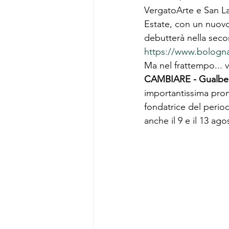
VergatoArte e San La
Estate, con un nuov
debutterà nella secon
https://www.bolognae
Ma nel frattempo... v
CAMBIARE - Gualber
importantissima prom
fondatrice del perio
anche il 9 e il 13 ago