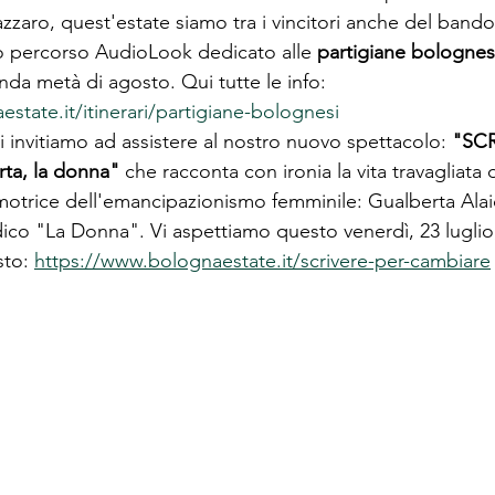
zzaro, quest'estate siamo tra i vincitori anche del band
o percorso AudioLook dedicato alle 
partigiane bolognes
da metà di agosto. Qui tutte le info: 
state.it/itinerari/partigiane-bolognesi
i invitiamo ad assistere al nostro nuovo spettacolo: 
"SCR
ta, la donna"
 che racconta con ironia la vita travagliata 
otrice dell'emancipazionismo femminile: Gualberta Alai
dico "La Donna". Vi aspettiamo questo venerdì, 23 luglio
sto: 
https://www.bolognaestate.it/scrivere-per-cambiare