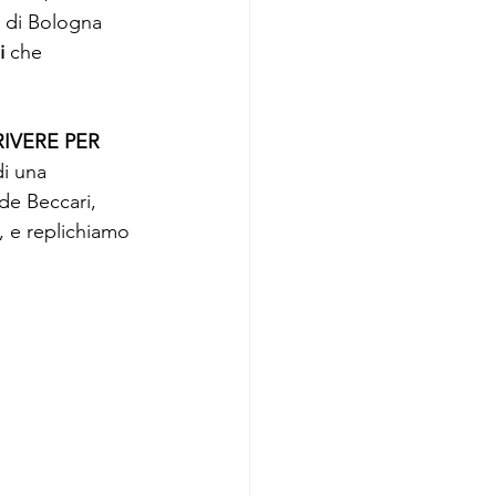
o di Bologna 
i
 che 
IVERE PER 
di una 
de Beccari, 
, e replichiamo 