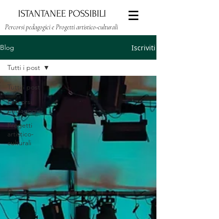
ISTANTANEE POSSIBILI
Percorsi pedagogici e Progetti artistico-culturali
Iscriviti
Blog
Tutti i post
Tutti i post
Percorsi
pedagogici
Progetti
artistico-
culturali