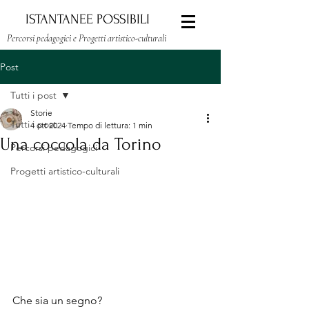
ISTANTANEE POSSIBILI
Percorsi pedagogici e Progetti artistico-culturali
Post
Tutti i post
Storie
Tutti i post
4 ott 2024
Tempo di lettura: 1 min
Una coccola da Torino
Percorsi pedagogici
Progetti artistico-culturali
Che sia un segno?