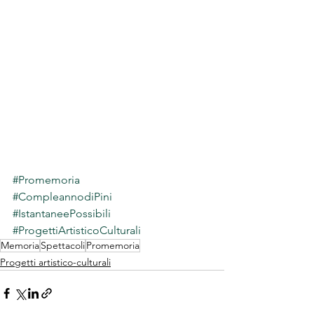
#Promemoria
#CompleannodiPini
#IstantaneePossibili
#ProgettiArtisticoCulturali
Memoria
Spettacoli
Promemoria
Progetti artistico-culturali