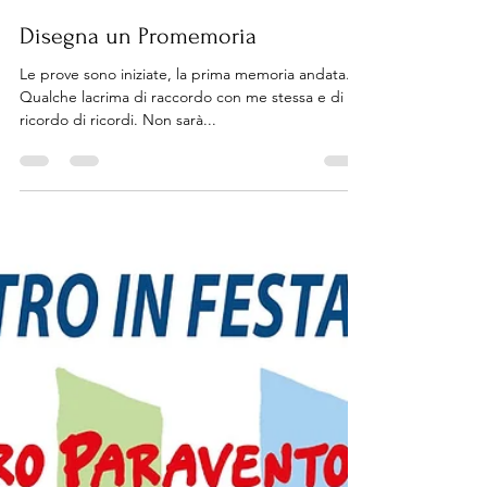
Storie
15 lug 2025
Tempo di lettura: 1 min
Disegna un Promemoria
Le prove sono iniziate, la prima memoria andata.
Qualche lacrima di raccordo con me stessa e di
ricordo di ricordi. Non sarà...