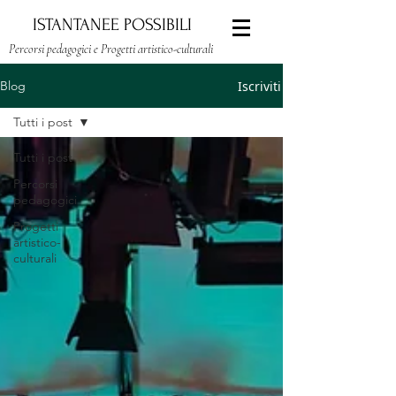
ISTANTANEE POSSIBILI
Percorsi pedagogici e Progetti artistico-culturali
Iscriviti
Blog
Tutti i post
Tutti i post
Percorsi
pedagogici
Progetti
artistico-
culturali